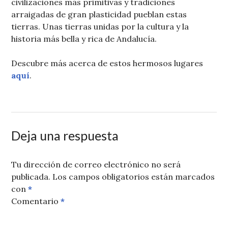
civilizaciones más primitivas y tradiciones
arraigadas de gran plasticidad pueblan estas
tierras. Unas tierras unidas por la cultura y la
historia más bella y rica de Andalucía.
Descubre más acerca de estos hermosos lugares
aquí
.
22
TIPS4SPAIN
ALCALÁ
DE
LA
NOVIEMBRE
REAL
,
DE
ALCAZABA
,
2011
ANTEQUERA
,
Deja una respuesta
CIUDADES
MEDIAS
,
ECIJA
,
Tu dirección de correo electrónico no será
ENCLAVE
publicada.
Los campos obligatorios están marcados
SEÑORIAL
,
con
*
ESTEPA
,
Comentario
*
LOJA
,
LUCENA
,
PALACIOS