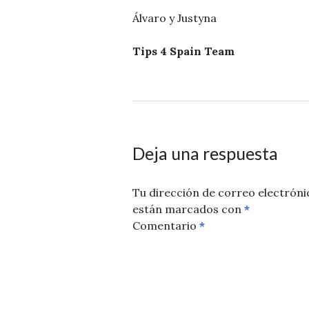
Álvaro y Justyna
Tips 4 Spain Team
31
TIPS4SPAIN
CONSEJOS
,
DE
INFORMACION
OCTUBRE
DE
2011
Deja una respuesta
Tu dirección de correo electróni
están marcados con
*
Comentario
*